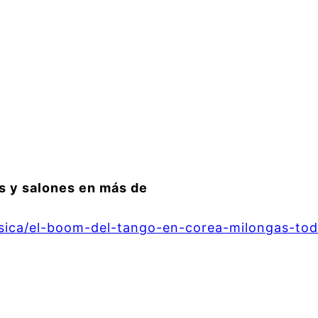
es y salones en más de
sica/el-boom-del-tango-en-corea-milongas-to