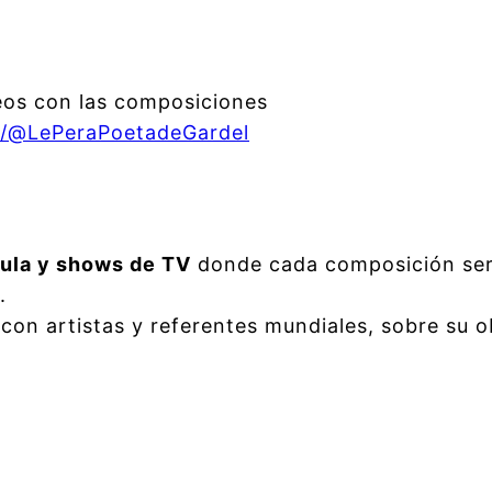
deos con las composiciones
m/@LePeraPoetadeGardel
cula y shows de TV
donde cada composición sería
.
 con artistas y referentes mundiales, sobre su o