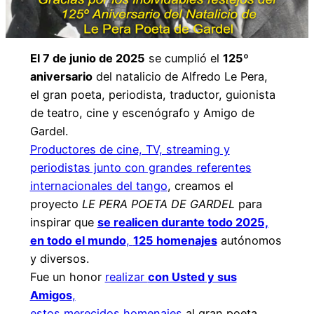
El 7 de junio de 2025
se cumplió el
125º
aniversario
del natalicio de Alfredo Le Pera,
el gran poeta, periodista, traductor, guionista
de teatro, cine y escenógrafo y Amigo de
Gardel.
Productores de cine, TV, streaming y
periodistas junto con grandes referentes
internacionales del tango
, creamos el
proyecto
LE PERA POETA DE GARDEL
para
inspirar que
se realicen durante todo 2025,
en todo el mundo
,
125 homenajes
autónomos
y diversos.
Fue un honor
realizar
con Usted y sus
Amigos
,
estos merecidos homenajes
al gran poeta